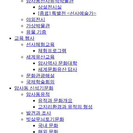
암사동선사유적박물관
상설전시실
[종료] 특별전 <선사예술가>
야외전시
가상박물관
유물 기증
교육 행사
선사체험교육
체험프로그램
세계유산교육
암사역사 문화대학
세계문화유산 답사
문화관광해설
국제학술회의
암사동 신석기문화
암사동유적
유적과 문화개요
고지리환경과 유적의 형성
발견과 조사
빗살무늬토기문화
국내 문화
해외 문화