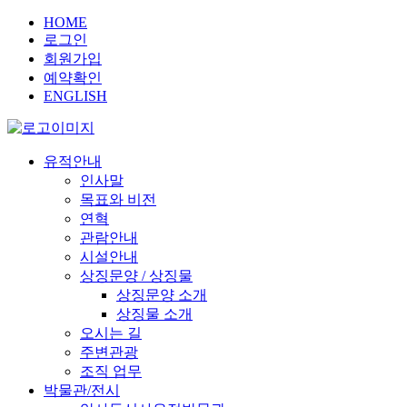
HOME
로그인
회원가입
예약확인
ENGLISH
유적안내
인사말
목표와 비전
연혁
관람안내
시설안내
상징문양 / 상징물
상징문양 소개
상징물 소개
오시는 길
주변관광
조직 업무
박물관/전시