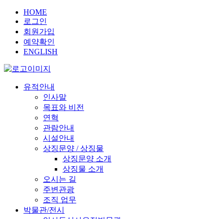
HOME
로그인
회원가입
예약확인
ENGLISH
유적안내
인사말
목표와 비전
연혁
관람안내
시설안내
상징문양 / 상징물
상징문양 소개
상징물 소개
오시는 길
주변관광
조직 업무
박물관/전시