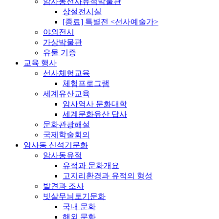
암사동선사유적박물관
상설전시실
[종료] 특별전 <선사예술가>
야외전시
가상박물관
유물 기증
교육 행사
선사체험교육
체험프로그램
세계유산교육
암사역사 문화대학
세계문화유산 답사
문화관광해설
국제학술회의
암사동 신석기문화
암사동유적
유적과 문화개요
고지리환경과 유적의 형성
발견과 조사
빗살무늬토기문화
국내 문화
해외 문화