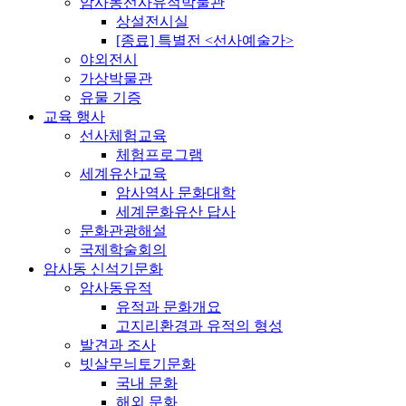
암사동선사유적박물관
상설전시실
[종료] 특별전 <선사예술가>
야외전시
가상박물관
유물 기증
교육 행사
선사체험교육
체험프로그램
세계유산교육
암사역사 문화대학
세계문화유산 답사
문화관광해설
국제학술회의
암사동 신석기문화
암사동유적
유적과 문화개요
고지리환경과 유적의 형성
발견과 조사
빗살무늬토기문화
국내 문화
해외 문화