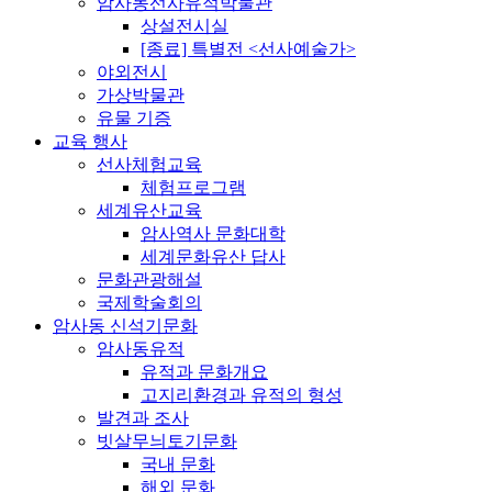
암사동선사유적박물관
상설전시실
[종료] 특별전 <선사예술가>
야외전시
가상박물관
유물 기증
교육 행사
선사체험교육
체험프로그램
세계유산교육
암사역사 문화대학
세계문화유산 답사
문화관광해설
국제학술회의
암사동 신석기문화
암사동유적
유적과 문화개요
고지리환경과 유적의 형성
발견과 조사
빗살무늬토기문화
국내 문화
해외 문화