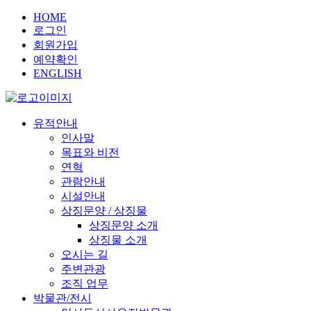
HOME
로그인
회원가입
예약확인
ENGLISH
유적안내
인사말
목표와 비전
연혁
관람안내
시설안내
상징문양 / 상징물
상징문양 소개
상징물 소개
오시는 길
주변관광
조직 업무
박물관/전시