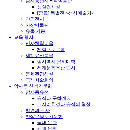
암사동선사유적박물관
상설전시실
[종료] 특별전 <선사예술가>
야외전시
가상박물관
유물 기증
교육 행사
선사체험교육
체험프로그램
세계유산교육
암사역사 문화대학
세계문화유산 답사
문화관광해설
국제학술회의
암사동 신석기문화
암사동유적
유적과 문화개요
고지리환경과 유적의 형성
발견과 조사
빗살무늬토기문화
국내 문화
해외 문화