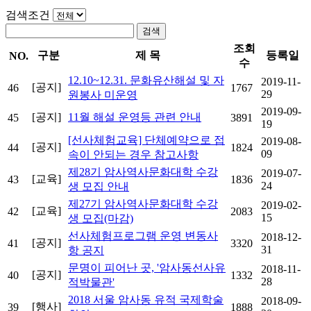
검색조건
검색
조회
구분
제 목
등록일
NO.
수
12.10~12.31. 문화유산해설 및 자
2019-11-
[공지]
46
1767
29
원봉사 미운영
2019-09-
[공지]
11월 해설 운영등 관련 안내
45
3891
19
[선사체험교육] 단체예약으로 접
2019-08-
[공지]
44
1824
09
속이 안되는 경우 참고사항
제28기 암사역사문화대학 수강
2019-07-
[교육]
43
1836
24
생 모집 안내
제27기 암사역사문화대학 수강
2019-02-
[교육]
42
2083
15
생 모집(마감)
선사체험프로그램 운영 변동사
2018-12-
[공지]
41
3320
31
항 공지
문명이 피어난 곳, '암사동선사유
2018-11-
[공지]
40
1332
28
적박물관'
2018 서울 암사동 유적 국제학술
2018-09-
[행사]
39
1888