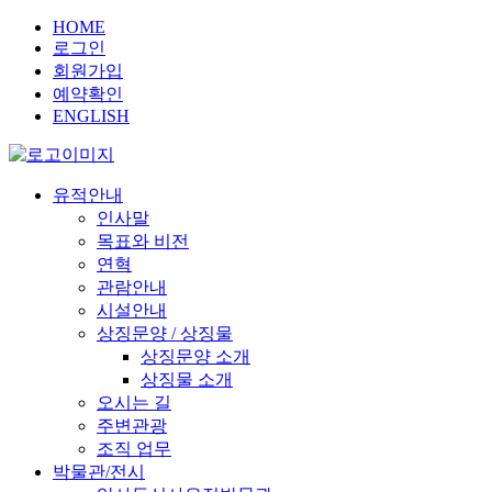
HOME
로그인
회원가입
예약확인
ENGLISH
유적안내
인사말
목표와 비전
연혁
관람안내
시설안내
상징문양 / 상징물
상징문양 소개
상징물 소개
오시는 길
주변관광
조직 업무
박물관/전시