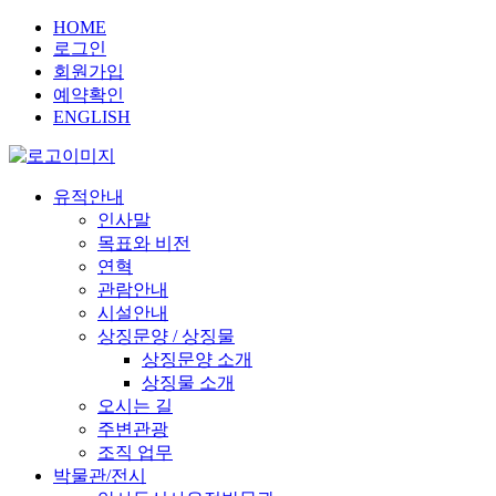
HOME
로그인
회원가입
예약확인
ENGLISH
유적안내
인사말
목표와 비전
연혁
관람안내
시설안내
상징문양 / 상징물
상징문양 소개
상징물 소개
오시는 길
주변관광
조직 업무
박물관/전시