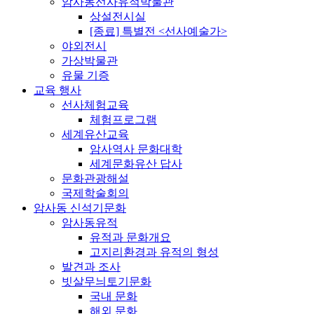
암사동선사유적박물관
상설전시실
[종료] 특별전 <선사예술가>
야외전시
가상박물관
유물 기증
교육 행사
선사체험교육
체험프로그램
세계유산교육
암사역사 문화대학
세계문화유산 답사
문화관광해설
국제학술회의
암사동 신석기문화
암사동유적
유적과 문화개요
고지리환경과 유적의 형성
발견과 조사
빗살무늬토기문화
국내 문화
해외 문화