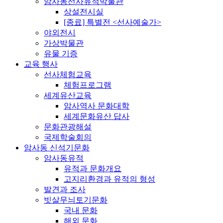
암사동선사유적박물관
상설전시실
[종료] 특별전 <선사예술가>
야외전시
가상박물관
유물 기증
교육 행사
선사체험교육
체험프로그램
세계유산교육
암사역사 문화대학
세계문화유산 답사
문화관광해설
국제학술회의
암사동 신석기문화
암사동유적
유적과 문화개요
고지리환경과 유적의 형성
발견과 조사
빗살무늬토기문화
국내 문화
해외 문화