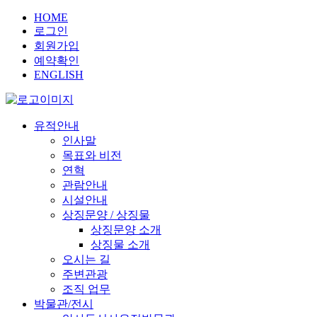
HOME
로그인
회원가입
예약확인
ENGLISH
유적안내
인사말
목표와 비전
연혁
관람안내
시설안내
상징문양 / 상징물
상징문양 소개
상징물 소개
오시는 길
주변관광
조직 업무
박물관/전시