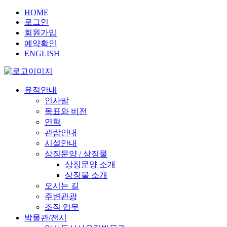
HOME
로그인
회원가입
예약확인
ENGLISH
유적안내
인사말
목표와 비전
연혁
관람안내
시설안내
상징문양 / 상징물
상징문양 소개
상징물 소개
오시는 길
주변관광
조직 업무
박물관/전시