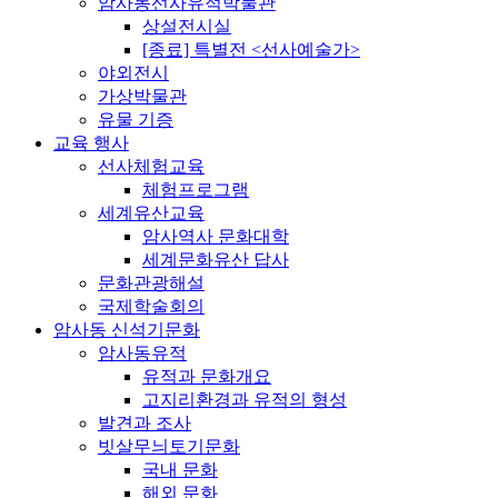
암사동선사유적박물관
상설전시실
[종료] 특별전 <선사예술가>
야외전시
가상박물관
유물 기증
교육 행사
선사체험교육
체험프로그램
세계유산교육
암사역사 문화대학
세계문화유산 답사
문화관광해설
국제학술회의
암사동 신석기문화
암사동유적
유적과 문화개요
고지리환경과 유적의 형성
발견과 조사
빗살무늬토기문화
국내 문화
해외 문화