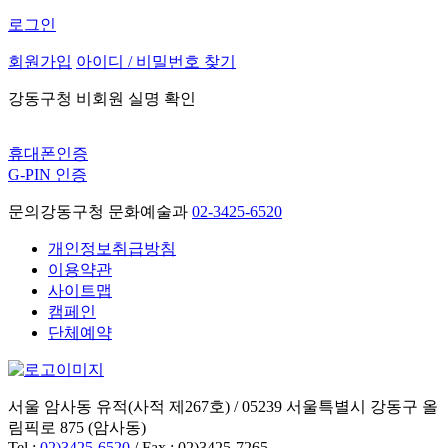
로그인
회원가입
아이디 / 비밀번호 찾기
강동구청 비회원 실명 확인
휴대폰인증
G-PIN 인증
문의
강동구청 문화예술과
02-3425-6520
개인정보취급방침
이용약관
사이트맵
캠페인
단체예약
서울 암사동 유적(사적 제267호) / 05239 서울특별시 강동구 올
림픽로 875 (암사동)
Tel :
02)3425-6520
/ Fax : 02)3425-7265