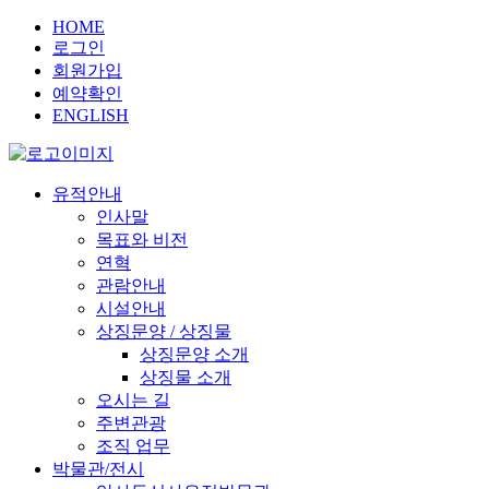
HOME
로그인
회원가입
예약확인
ENGLISH
유적안내
인사말
목표와 비전
연혁
관람안내
시설안내
상징문양 / 상징물
상징문양 소개
상징물 소개
오시는 길
주변관광
조직 업무
박물관/전시