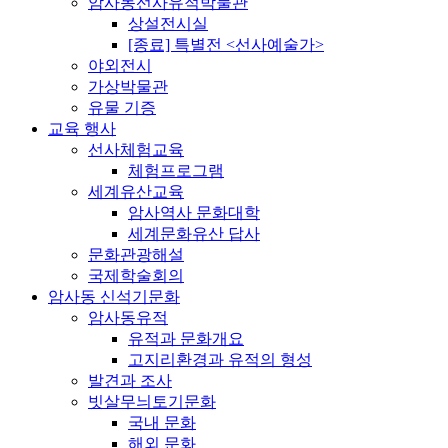
암사동선사유적박물관
상설전시실
[종료] 특별전 <선사예술가>
야외전시
가상박물관
유물 기증
교육 행사
선사체험교육
체험프로그램
세계유산교육
암사역사 문화대학
세계문화유산 답사
문화관광해설
국제학술회의
암사동 신석기문화
암사동유적
유적과 문화개요
고지리환경과 유적의 형성
발견과 조사
빗살무늬토기문화
국내 문화
해외 문화