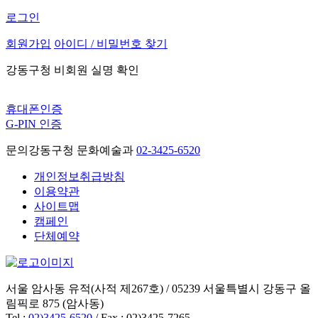
로그인
회원가입
아이디 / 비밀번호 찾기
강동구청 비회원 실명 확인
휴대폰인증
G-PIN 인증
문의
강동구청 문화예술과
02-3425-6520
개인정보취급방침
이용약관
사이트맵
캠페인
단체예약
서울 암사동 유적(사적 제267호) / 05239 서울특별시 강동구 올
림픽로 875 (암사동)
Tel :
02)3425-6520
/ Fax : 02)3425-7265