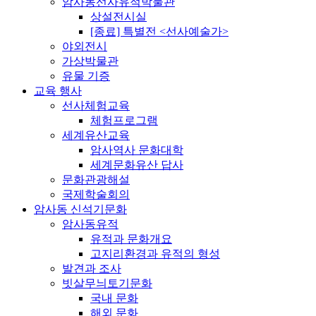
암사동선사유적박물관
상설전시실
[종료] 특별전 <선사예술가>
야외전시
가상박물관
유물 기증
교육 행사
선사체험교육
체험프로그램
세계유산교육
암사역사 문화대학
세계문화유산 답사
문화관광해설
국제학술회의
암사동 신석기문화
암사동유적
유적과 문화개요
고지리환경과 유적의 형성
발견과 조사
빗살무늬토기문화
국내 문화
해외 문화