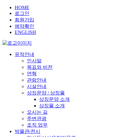
HOME
로그인
회원가입
예약확인
ENGLISH
유적안내
인사말
목표와 비전
연혁
관람안내
시설안내
상징문양 / 상징물
상징문양 소개
상징물 소개
오시는 길
주변관광
조직 업무
박물관/전시