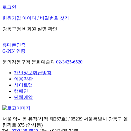
로그인
회원가입
아이디 / 비밀번호 찾기
강동구청 비회원 실명 확인
휴대폰인증
G-PIN 인증
문의
강동구청 문화예술과
02-3425-6520
개인정보취급방침
이용약관
사이트맵
캠페인
단체예약
서울 암사동 유적(사적 제267호) / 05239 서울특별시 강동구 올
림픽로 875 (암사동)
Tel :
02)3425-6520
/ Fax : 02)3425-7265