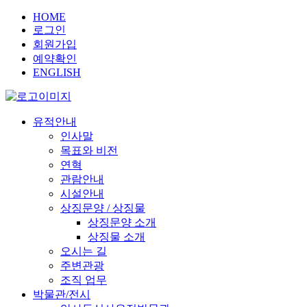
HOME
로그인
회원가입
예약확인
ENGLISH
유적안내
인사말
목표와 비전
연혁
관람안내
시설안내
상징문양 / 상징물
상징문양 소개
상징물 소개
오시는 길
주변관광
조직 업무
박물관/전시