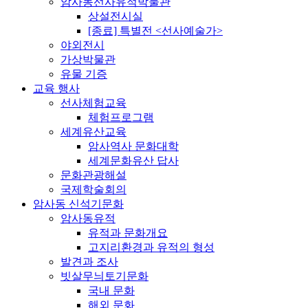
암사동선사유적박물관
상설전시실
[종료] 특별전 <선사예술가>
야외전시
가상박물관
유물 기증
교육 행사
선사체험교육
체험프로그램
세계유산교육
암사역사 문화대학
세계문화유산 답사
문화관광해설
국제학술회의
암사동 신석기문화
암사동유적
유적과 문화개요
고지리환경과 유적의 형성
발견과 조사
빗살무늬토기문화
국내 문화
해외 문화