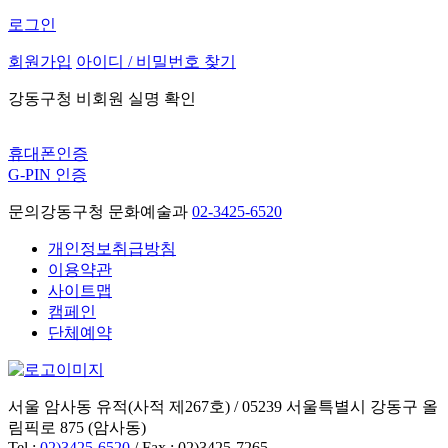
로그인
회원가입
아이디 / 비밀번호 찾기
강동구청 비회원 실명 확인
휴대폰인증
G-PIN 인증
문의
강동구청 문화예술과
02-3425-6520
개인정보취급방침
이용약관
사이트맵
캠페인
단체예약
서울 암사동 유적(사적 제267호) / 05239 서울특별시 강동구 올
림픽로 875 (암사동)
Tel :
02)3425-6520
/ Fax : 02)3425-7265