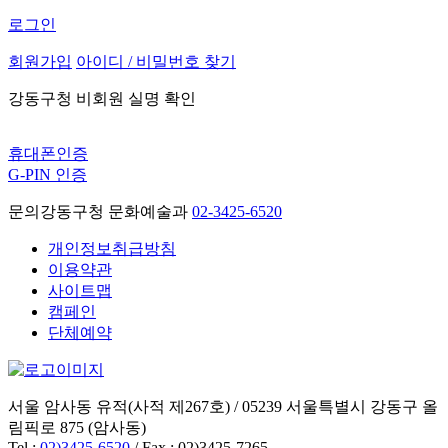
로그인
회원가입
아이디 / 비밀번호 찾기
강동구청 비회원 실명 확인
휴대폰인증
G-PIN 인증
문의
강동구청 문화예술과
02-3425-6520
개인정보취급방침
이용약관
사이트맵
캠페인
단체예약
서울 암사동 유적(사적 제267호) / 05239 서울특별시 강동구 올
림픽로 875 (암사동)
Tel :
02)3425-6520
/ Fax : 02)3425-7265