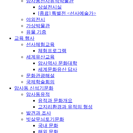
암사동선사유적박물관
상설전시실
[종료] 특별전 <선사예술가>
야외전시
가상박물관
유물 기증
교육 행사
선사체험교육
체험프로그램
세계유산교육
암사역사 문화대학
세계문화유산 답사
문화관광해설
국제학술회의
암사동 신석기문화
암사동유적
유적과 문화개요
고지리환경과 유적의 형성
발견과 조사
빗살무늬토기문화
국내 문화
해외 문화