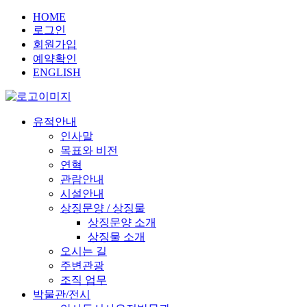
HOME
로그인
회원가입
예약확인
ENGLISH
유적안내
인사말
목표와 비전
연혁
관람안내
시설안내
상징문양 / 상징물
상징문양 소개
상징물 소개
오시는 길
주변관광
조직 업무
박물관/전시