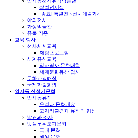
암사동선사유적박물관
상설전시실
[종료] 특별전 <선사예술가>
야외전시
가상박물관
유물 기증
교육 행사
선사체험교육
체험프로그램
세계유산교육
암사역사 문화대학
세계문화유산 답사
문화관광해설
국제학술회의
암사동 신석기문화
암사동유적
유적과 문화개요
고지리환경과 유적의 형성
발견과 조사
빗살무늬토기문화
국내 문화
해외 문화