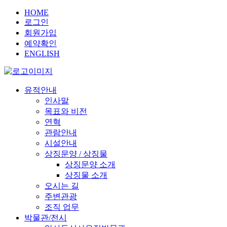
HOME
로그인
회원가입
예약확인
ENGLISH
유적안내
인사말
목표와 비전
연혁
관람안내
시설안내
상징문양 / 상징물
상징문양 소개
상징물 소개
오시는 길
주변관광
조직 업무
박물관/전시