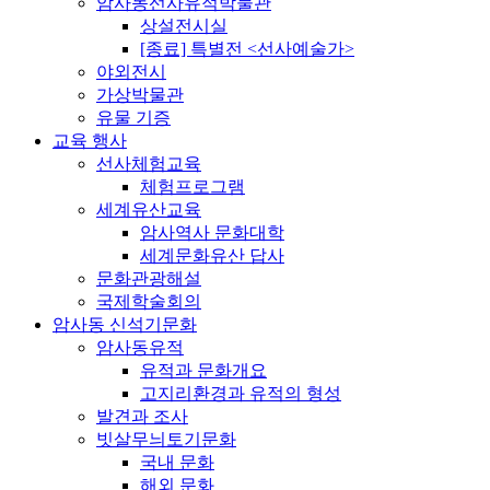
암사동선사유적박물관
상설전시실
[종료] 특별전 <선사예술가>
야외전시
가상박물관
유물 기증
교육 행사
선사체험교육
체험프로그램
세계유산교육
암사역사 문화대학
세계문화유산 답사
문화관광해설
국제학술회의
암사동 신석기문화
암사동유적
유적과 문화개요
고지리환경과 유적의 형성
발견과 조사
빗살무늬토기문화
국내 문화
해외 문화