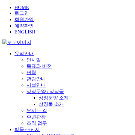
HOME
로그인
회원가입
예약확인
ENGLISH
유적안내
인사말
목표와 비전
연혁
관람안내
시설안내
상징문양 / 상징물
상징문양 소개
상징물 소개
오시는 길
주변관광
조직 업무
박물관/전시