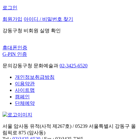
로그인
회원가입
아이디 / 비밀번호 찾기
강동구청 비회원 실명 확인
휴대폰인증
G-PIN 인증
문의
강동구청 문화예술과
02-3425-6520
개인정보취급방침
이용약관
사이트맵
캠페인
단체예약
서울 암사동 유적(사적 제267호) / 05239 서울특별시 강동구 올
림픽로 875 (암사동)
Tel :
02)3425-6520
/ Fax : 02)3425-7265