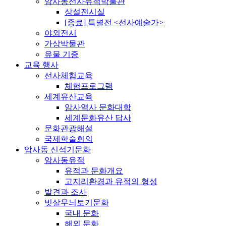
암사동선사유적박물관
상설전시실
[종료] 특별전 <선사예술가>
야외전시
가상박물관
유물 기증
교육 행사
선사체험교육
체험프로그램
세계유산교육
암사역사 문화대학
세계문화유산 답사
문화관광해설
국제학술회의
암사동 신석기문화
암사동유적
유적과 문화개요
고지리환경과 유적의 형성
발견과 조사
빗살무늬토기문화
국내 문화
해외 문화