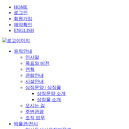
HOME
로그인
회원가입
예약확인
ENGLISH
유적안내
인사말
목표와 비전
연혁
관람안내
시설안내
상징문양 / 상징물
상징문양 소개
상징물 소개
오시는 길
주변관광
조직 업무
박물관/전시