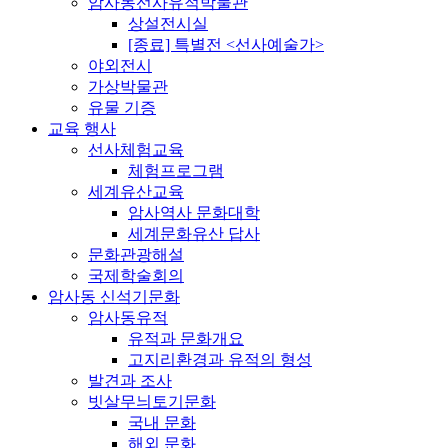
암사동선사유적박물관
상설전시실
[종료] 특별전 <선사예술가>
야외전시
가상박물관
유물 기증
교육 행사
선사체험교육
체험프로그램
세계유산교육
암사역사 문화대학
세계문화유산 답사
문화관광해설
국제학술회의
암사동 신석기문화
암사동유적
유적과 문화개요
고지리환경과 유적의 형성
발견과 조사
빗살무늬토기문화
국내 문화
해외 문화