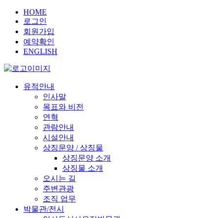
HOME
로그인
회원가입
예약확인
ENGLISH
유적안내
인사말
목표와 비전
연혁
관람안내
시설안내
상징문양 / 상징물
상징문양 소개
상징물 소개
오시는 길
주변관광
조직 업무
박물관/전시