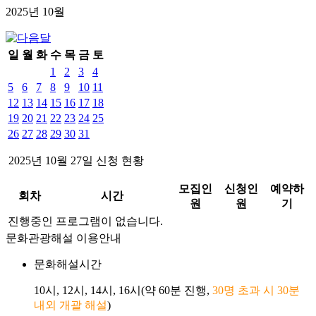
2025년
10
월
일
월
화
수
목
금
토
1
2
3
4
5
6
7
8
9
10
11
12
13
14
15
16
17
18
19
20
21
22
23
24
25
26
27
28
29
30
31
2025년
10
월
27
일 신청 현황
모집인
신청인
예약하
회차
시간
원
원
기
진행중인 프로그램이 없습니다.
문화관광해설 이용안내
문화해설시간
10시, 12시, 14시, 16시(약 60분 진행,
30명 초과 시 30분
내외 개괄 해설
)