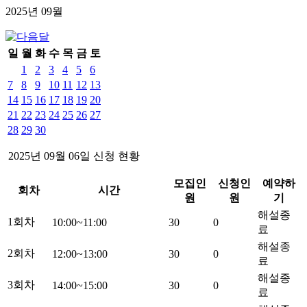
2025년
09
월
일
월
화
수
목
금
토
1
2
3
4
5
6
7
8
9
10
11
12
13
14
15
16
17
18
19
20
21
22
23
24
25
26
27
28
29
30
2025년
09
월
06
일 신청 현황
모집인
신청인
예약하
회차
시간
원
원
기
해설종
1회차
10:00~11:00
30
0
료
해설종
2회차
12:00~13:00
30
0
료
해설종
3회차
14:00~15:00
30
0
료