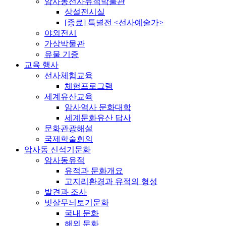
암사동선사유적박물관
상설전시실
[종료] 특별전 <선사예술가>
야외전시
가상박물관
유물 기증
교육 행사
선사체험교육
체험프로그램
세계유산교육
암사역사 문화대학
세계문화유산 답사
문화관광해설
국제학술회의
암사동 신석기문화
암사동유적
유적과 문화개요
고지리환경과 유적의 형성
발견과 조사
빗살무늬토기문화
국내 문화
해외 문화