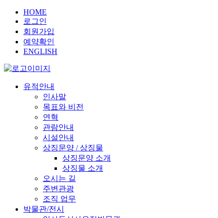
HOME
로그인
회원가입
예약확인
ENGLISH
유적안내
인사말
목표와 비전
연혁
관람안내
시설안내
상징문양 / 상징물
상징문양 소개
상징물 소개
오시는 길
주변관광
조직 업무
박물관/전시