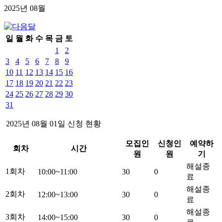
2025년
08
월
일
월
화
수
목
금
토
1
2
3
4
5
6
7
8
9
10
11
12
13
14
15
16
17
18
19
20
21
22
23
24
25
26
27
28
29
30
31
2025년
08
월
01
일 신청 현황
모집인
신청인
예약하
회차
시간
원
원
기
해설종
1회차
10:00~11:00
30
0
료
해설종
2회차
12:00~13:00
30
0
료
해설종
3회차
14:00~15:00
30
0