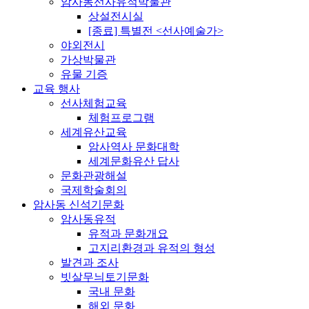
암사동선사유적박물관
상설전시실
[종료] 특별전 <선사예술가>
야외전시
가상박물관
유물 기증
교육 행사
선사체험교육
체험프로그램
세계유산교육
암사역사 문화대학
세계문화유산 답사
문화관광해설
국제학술회의
암사동 신석기문화
암사동유적
유적과 문화개요
고지리환경과 유적의 형성
발견과 조사
빗살무늬토기문화
국내 문화
해외 문화