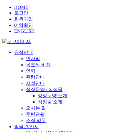
HOME
로그인
회원가입
예약확인
ENGLISH
유적안내
인사말
목표와 비전
연혁
관람안내
시설안내
상징문양 / 상징물
상징문양 소개
상징물 소개
오시는 길
주변관광
조직 업무
박물관/전시