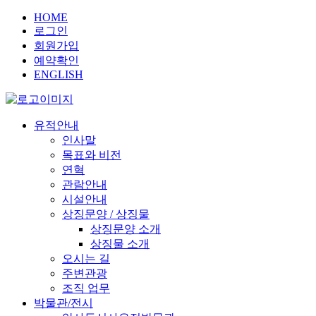
HOME
로그인
회원가입
예약확인
ENGLISH
유적안내
인사말
목표와 비전
연혁
관람안내
시설안내
상징문양 / 상징물
상징문양 소개
상징물 소개
오시는 길
주변관광
조직 업무
박물관/전시