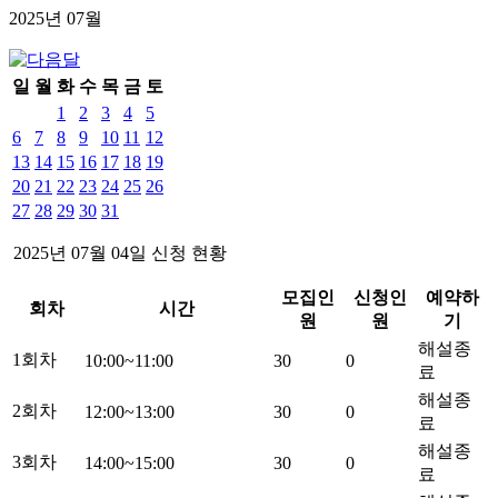
2025년
07
월
일
월
화
수
목
금
토
1
2
3
4
5
6
7
8
9
10
11
12
13
14
15
16
17
18
19
20
21
22
23
24
25
26
27
28
29
30
31
2025년
07
월
04
일 신청 현황
모집인
신청인
예약하
회차
시간
원
원
기
해설종
1회차
10:00~11:00
30
0
료
해설종
2회차
12:00~13:00
30
0
료
해설종
3회차
14:00~15:00
30
0
료