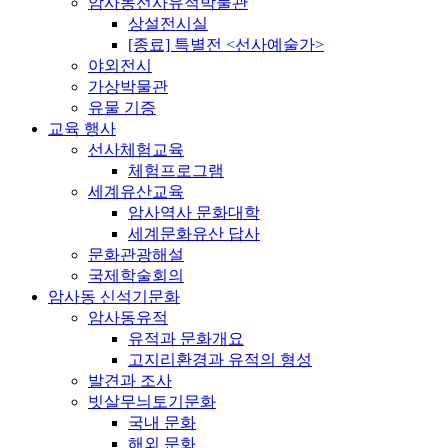
암사동선사유적박물관
상설전시실
[종료] 특별전 <선사예술가>
야외전시
가상박물관
유물 기증
교육 행사
선사체험교육
체험프로그램
세계유산교육
암사역사 문화대학
세계문화유산 답사
문화관광해설
국제학술회의
암사동 신석기문화
암사동유적
유적과 문화개요
고지리환경과 유적의 형성
발견과 조사
빗살무늬토기문화
국내 문화
해외 문화