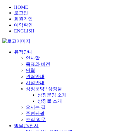
HOME
로그인
회원가입
예약확인
ENGLISH
유적안내
인사말
목표와 비전
연혁
관람안내
시설안내
상징문양 / 상징물
상징문양 소개
상징물 소개
오시는 길
주변관광
조직 업무
박물관/전시