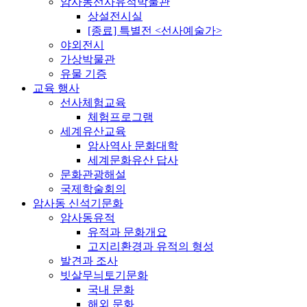
암사동선사유적박물관
상설전시실
[종료] 특별전 <선사예술가>
야외전시
가상박물관
유물 기증
교육 행사
선사체험교육
체험프로그램
세계유산교육
암사역사 문화대학
세계문화유산 답사
문화관광해설
국제학술회의
암사동 신석기문화
암사동유적
유적과 문화개요
고지리환경과 유적의 형성
발견과 조사
빗살무늬토기문화
국내 문화
해외 문화